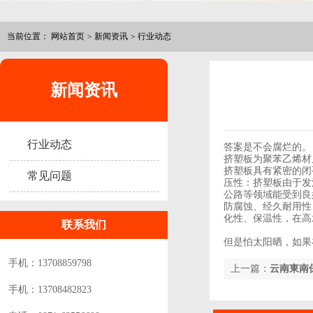
当前位置：
网站首页
>
新闻资讯
>
行业动态
新闻资讯
行业动态
答案是不会腐烂的。
挤塑板为聚苯乙烯材
挤塑板具有紧密的闭
常见问题
压性：挤塑板由于发
公路等领域能受到良
防腐蚀、经久耐用性
化性、保温性，在高
联系我们
但是怕太阳晒，如果
手机：13708859798
上一篇：
云南東南
手机：13708482823