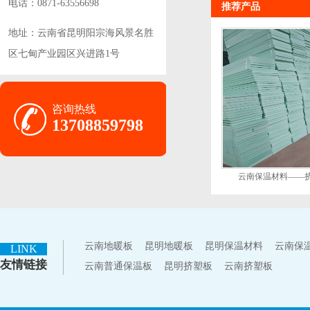
电话：0871-63556698
推荐产品
地址：云南省昆明阳宗海风景名胜
区七甸产业园区兴进路1号
咨询热线
13708859798
云南保温材料——
云南地暖板
昆明地暖板
昆明保温材料
云南保
LINK
友情链接
云南普通保温板
昆明挤塑板
云南挤塑板