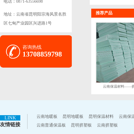
怎么样?
电话：0871-63556698
推荐产品
地址：云南省昆明阳宗海风景名胜
区七甸产业园区兴进路1号
咨询热线
13708859798
云南保温材料——
云南地暖板
昆明地暖板
昆明保温材料
云南保
LINK
友情链接
云南普通保温板
昆明挤塑板
云南挤塑板